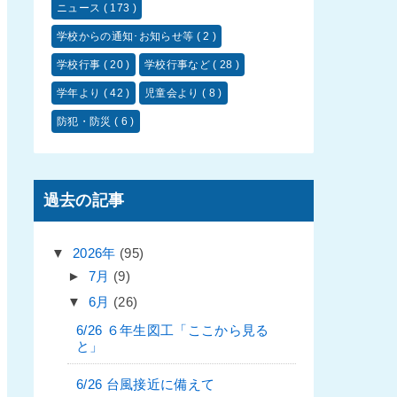
ニュース
( 173 )
学校からの通知･お知らせ等
( 2 )
学校行事
( 20 )
学校行事など
( 28 )
学年より
( 42 )
児童会より
( 8 )
防犯・防災
( 6 )
過去の記事
▼
2026年
(95)
►
7月
(9)
▼
6月
(26)
6/26 ６年生図工「ここから見る
と」
6/26 台風接近に備えて