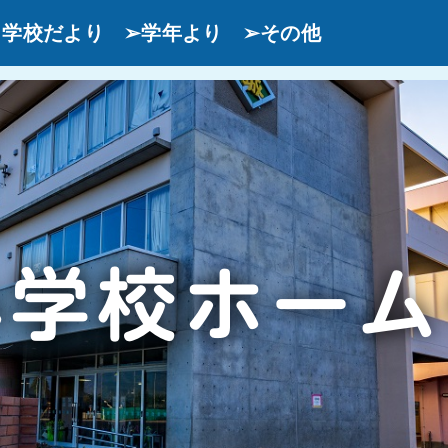
学校だより
➢学年より
➢その他