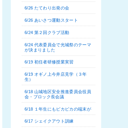
6/26 たてわり出発の会
6/26 あいさつ運動スタート
6/24 第２回クラブ活動
6/24 代表委員会で光城祭のテーマ
が決まりました
6/19 初任者研修授業実習
6/19 オギノ上今井店見学（３年
生）
6/18 山城地区安全推進委員会役員
会・ブロック長会議
6/18 １年生にもピカピカの端末が
6/17 シェイクアウト訓練