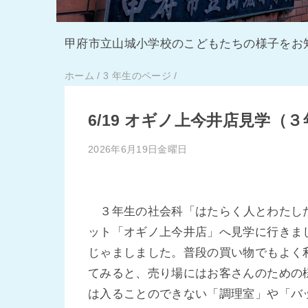
甲府市立山城小学校のこどもたちの様子をお
ホーム
/
3 年生のページ
/
6/19 オギノ上今井店見学（
2026年6月19日金曜日
３
年生の社会科「はたらく人とわたし
ット「オギノ上今井店」へ見学に行きま
じゃましました。普段の買い物でもよく
てみると、売り場にはお客さんのための
は入ることのできない「調理室」や「バ