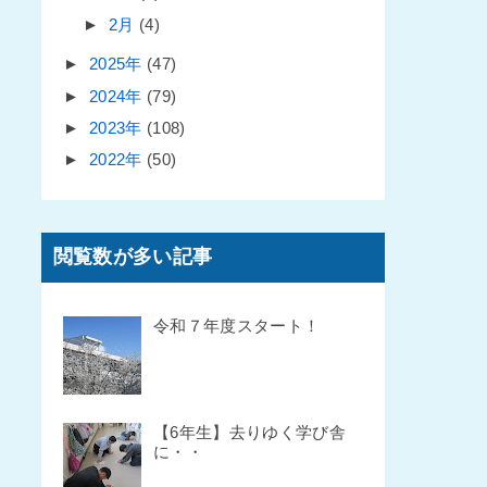
►
2月
(4)
►
2025年
(47)
►
2024年
(79)
►
2023年
(108)
►
2022年
(50)
閲覧数が多い記事
令和７年度スタート！
【6年生】去りゆく学び舎
に・・