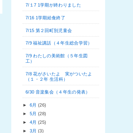
7/１7 1学期が終わりました
7/16 1学期給食終了
7/15 第２回町別児童会
7/9 福祉講話（４年生総合学習）
7/9 わたしの美術館（５年生図
工）
7/8 花がさいたよ 実がついたよ
（１・２年 生活科）
6/30 音楽集会（４年生の発表）
►
6月
(26)
►
5月
(28)
►
4月
(25)
►
3月
(3)