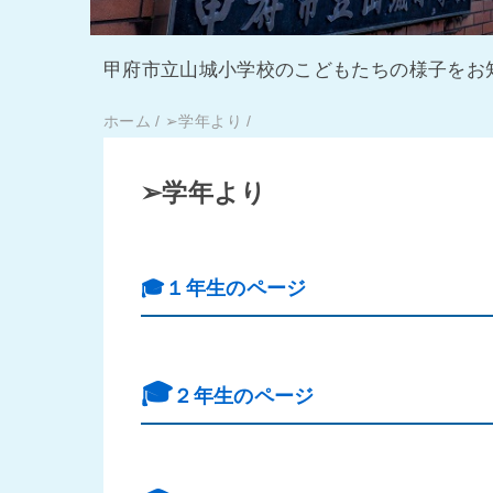
甲府市立山城小学校のこどもたちの様子をお
ホーム
/
➢学年より
/
➢学年より
🎓１年生のページ
🎓
２年生のページ