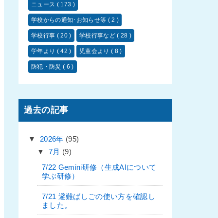
ニュース
( 173 )
学校からの通知･お知らせ等
( 2 )
学校行事
( 20 )
学校行事など
( 28 )
学年より
( 42 )
児童会より
( 8 )
防犯・防災
( 6 )
過去の記事
▼
2026年
(95)
▼
7月
(9)
7/22 Gemini研修（生成AIについて
学ぶ研修）
7/21 避難ばしごの使い方を確認し
ました。