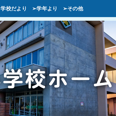
学校だより
➢学年より
➢その他