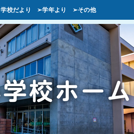
学校だより
➢学年より
➢その他