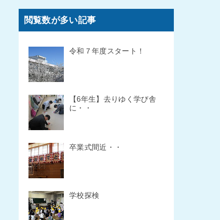
閲覧数が多い記事
令和７年度スタート！
【6年生】去りゆく学び舎
に・・
卒業式間近・・
学校探検