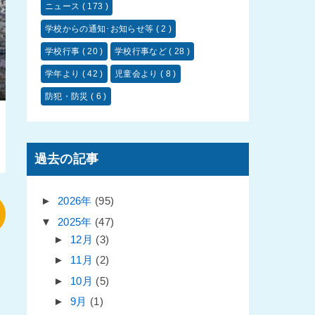
ニュース
( 173 )
学校からの通知･お知らせ等
( 2 )
学校行事
( 20 )
学校行事など
( 28 )
学年より
( 42 )
児童会より
( 8 )
防犯・防災
( 6 )
過去の記事
►
2026年
(95)
▼
2025年
(47)
►
12月
(3)
►
11月
(2)
►
10月
(5)
►
9月
(1)