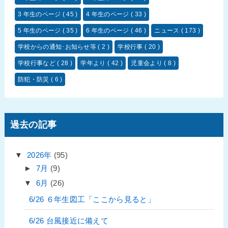
3 年生のページ
( 45 )
4 年生のページ
( 33 )
5 年生のページ
( 35 )
6 年生のページ
( 46 )
ニュース
( 173 )
学校からの通知･お知らせ等
( 2 )
学校行事
( 20 )
学校行事など
( 28 )
学年より
( 42 )
児童会より
( 8 )
防犯・防災
( 6 )
過去の記事
▼
2026年
(95)
►
7月
(9)
▼
6月
(26)
6/26 ６年生図工「ここから見ると」
6/26 台風接近に備えて