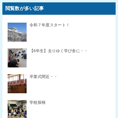
閲覧数が多い記事
令和７年度スタート！
【6年生】去りゆく学び舎に・・
卒業式間近・・
学校探検