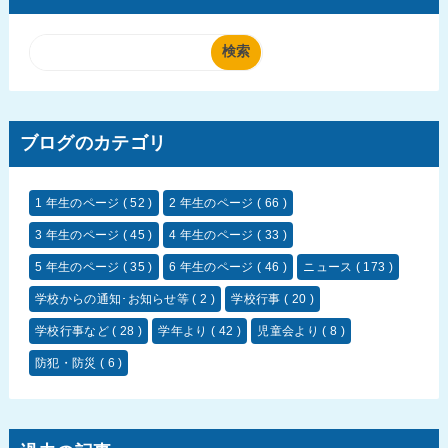
ブログのカテゴリ
1 年生のページ
( 52 )
2 年生のページ
( 66 )
3 年生のページ
( 45 )
4 年生のページ
( 33 )
5 年生のページ
( 35 )
6 年生のページ
( 46 )
ニュース
( 173 )
学校からの通知･お知らせ等
( 2 )
学校行事
( 20 )
学校行事など
( 28 )
学年より
( 42 )
児童会より
( 8 )
防犯・防災
( 6 )