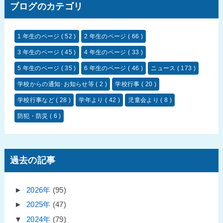
ブログのカテゴリ
1 年生のページ
( 52 )
2 年生のページ
( 66 )
3 年生のページ
( 45 )
4 年生のページ
( 33 )
5 年生のページ
( 35 )
6 年生のページ
( 46 )
ニュース
( 173 )
学校からの通知･お知らせ等
( 2 )
学校行事
( 20 )
学校行事など
( 28 )
学年より
( 42 )
児童会より
( 8 )
防犯・防災
( 6 )
過去の記事
►
2026年
(95)
►
2025年
(47)
▼
2024年
(79)